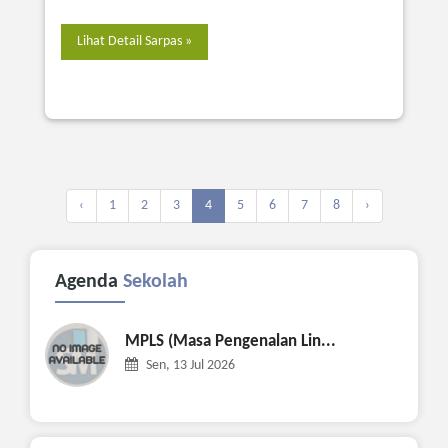
Lihat Detail Sarpas »
‹
1
2
3
4
5
6
7
8
›
Agenda
Sekolah
MPLS (Masa Pengenalan Lin...
Sen, 13 Jul 2026