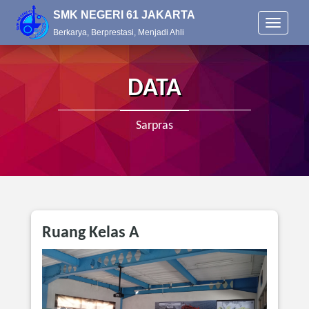
SMK NEGERI 61 JAKARTA
T
Berkarya, Berprestasi, Menjadi Ahli
o
g
g
l
DATA
e
n
a
Sarpras
v
i
g
a
t
i
o
Ruang Kelas A
n